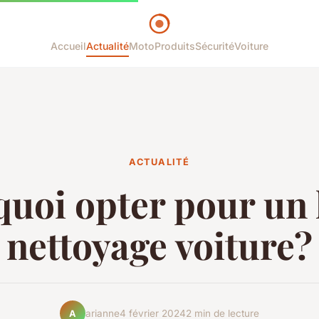
Accueil
Actualité
Moto
Produits
Sécurité
Voiture
ACTUALITÉ
uoi opter pour un 
nettoyage voiture?
arianne
4 février 2024
2 min de lecture
A