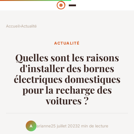
Accueil
›
Actualité
ACTUALITÉ
Quelles sont les raisons
d'installer des bornes
électriques domestiques
pour la recharge des
voitures ?
arianne
25 juillet 2023
2 min de lecture
A