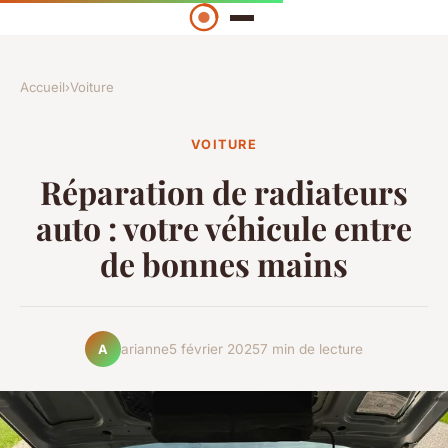
Accueil
›
Voiture
VOITURE
Réparation de radiateurs
auto : votre véhicule entre
de bonnes mains
arianne
5 février 2025
7 min de lecture
A